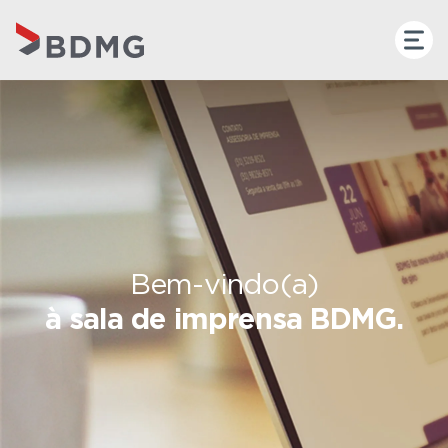
Bem-vindo(a)
à sala de imprensa BDMG.