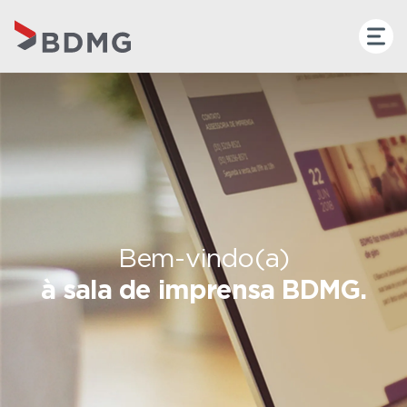
Bem-vindo(a)
à sala de imprensa BDMG.