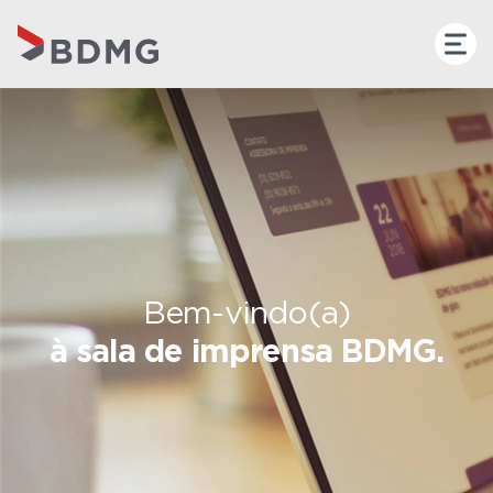
Bem-vindo(a)
à sala de imprensa BDMG.