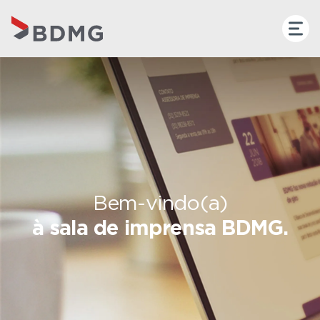
Bem-vindo(a)
à sala de imprensa BDMG.