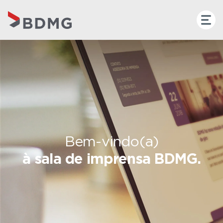
Bem-vindo(a)
à sala de imprensa BDMG.