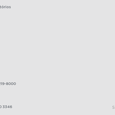
tórios
219-8000
0 3346
S