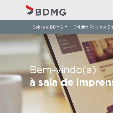
Sobre o BDMG
Crédito Para sua 
Bem-vindo(a)
à sala de impre