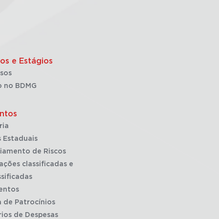
os e Estágios
sos
o no BDMG
ntos
ria
 Estaduais
iamento de Riscos
ações classificadas e
sificadas
entos
a de Patrocínios
rios de Despesas