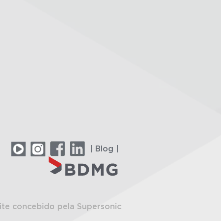
| Blog |
ite concebido pela Supersonic