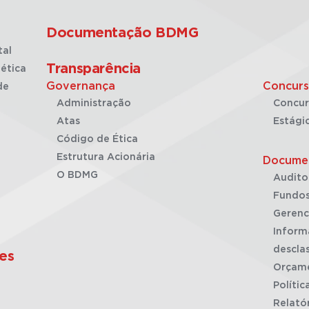
Documentação BDMG
tal
Transparência
ética
Governança
Concurs
de
Administração
Concur
Atas
Estági
Código de Ética
Estrutura Acionária
Docume
O BDMG
Audito
Fundos
Gerenc
Inform
desclas
es
Orçam
Polític
Relató