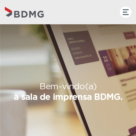
Bem-vindo(a)
à sala de imprensa BDMG.