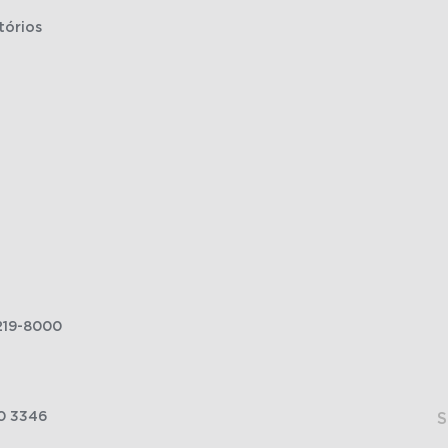
tórios
219-8000
0 3346
S