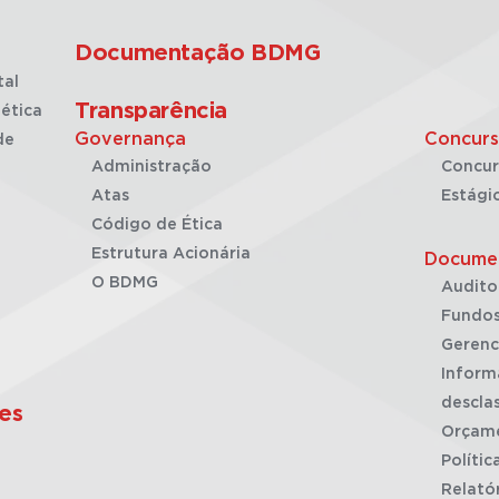
Documentação BDMG
tal
Transparência
ética
Governança
Concurs
de
Administração
Concur
Atas
Estági
Código de Ética
Estrutura Acionária
Docume
O BDMG
Audito
Fundos
Gerenc
Inform
desclas
es
Orçam
Polític
Relató