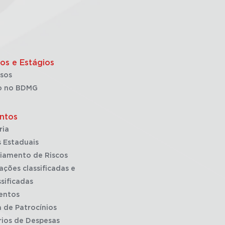
os e Estágios
sos
o no BDMG
ntos
ria
 Estaduais
iamento de Riscos
ações classificadas e
sificadas
entos
a de Patrocínios
rios de Despesas