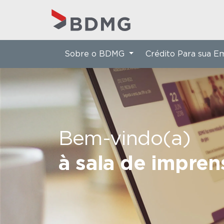
Sobre o BDMG
Crédito Para sua 
Bem-vindo(a)
à sala de impre