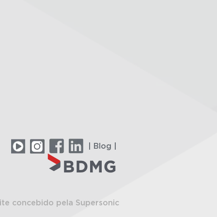
| Blog |
ite concebido pela Supersonic