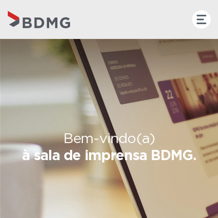
Bem-vindo(a)
à sala de imprensa BDMG.