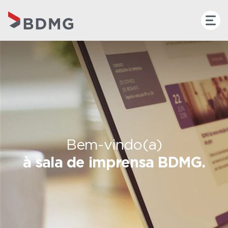
Bem-vindo(a)
à sala de imprensa BDMG.