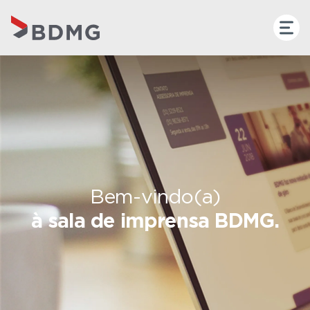
Bem-vindo(a)
à sala de imprensa BDMG.