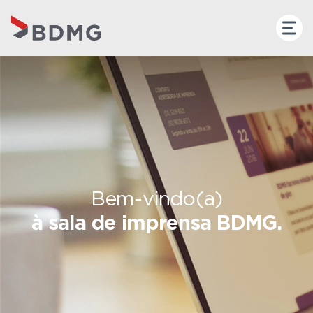
Bem-vindo(a)
à sala de imprensa BDMG.