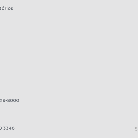
tórios
219-8000
0 3346
S