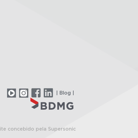
| Blog |
ite concebido pela Supersonic