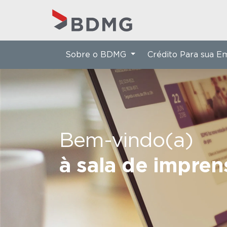
Sobre o BDMG
Crédito Para sua 
Bem-vindo(a)
à sala de impre