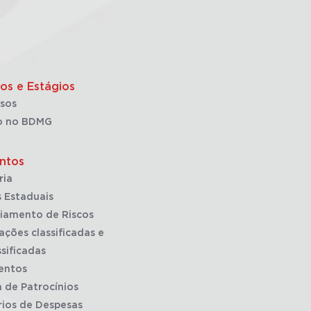
os e Estágios
sos
o no BDMG
ntos
ria
 Estaduais
iamento de Riscos
ações classificadas e
sificadas
entos
a de Patrocínios
rios de Despesas