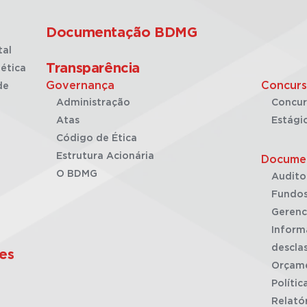
Documentação BDMG
tal
Transparência
ética
Governança
Concurs
de
Administração
Concur
Atas
Estági
Código de Ética
Estrutura Acionária
Docume
O BDMG
Audito
Fundos
Gerenc
Inform
desclas
es
Orçam
Polític
Relató