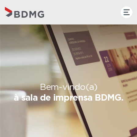
Bem-vindo(a)
à sala de imprensa BDMG.