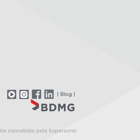
| Blog |
ite concebido pela Supersonic