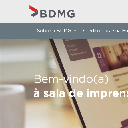
Sobre o BDMG
Crédito Para sua 
Bem-vindo(a)
à sala de impre