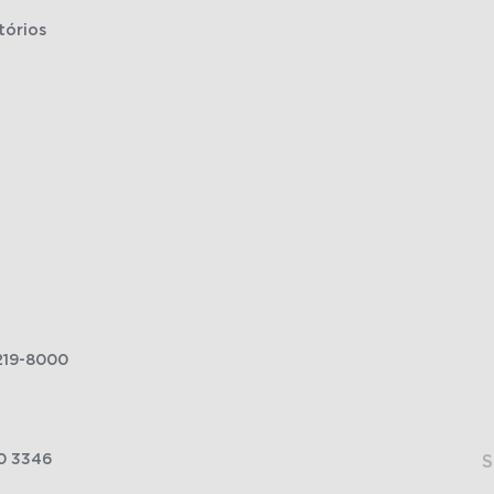
tórios
219-8000
0 3346
S