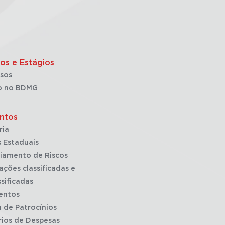
os e Estágios
sos
o no BDMG
ntos
ria
 Estaduais
iamento de Riscos
ações classificadas e
sificadas
entos
a de Patrocínios
rios de Despesas