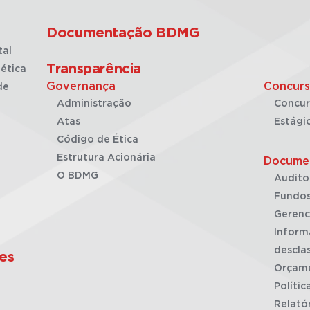
Documentação BDMG
tal
Transparência
ética
Governança
Concurs
de
Administração
Concur
Atas
Estági
Código de Ética
Estrutura Acionária
Docume
O BDMG
Audito
Fundos
Gerenc
Inform
desclas
es
Orçam
Polític
Relató