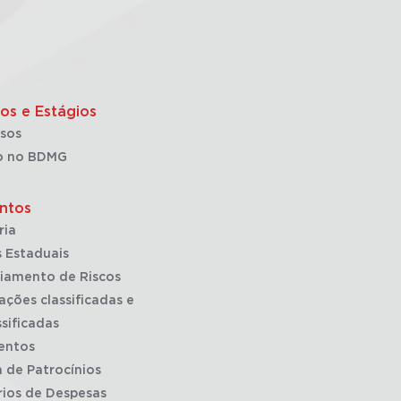
os e Estágios
sos
o no BDMG
ntos
ria
 Estaduais
iamento de Riscos
ações classificadas e
sificadas
entos
a de Patrocínios
rios de Despesas