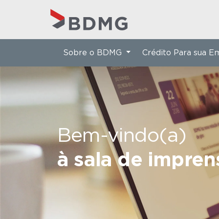
Sobre o BDMG
Crédito Para sua 
Bem-vindo(a)
à sala de impre