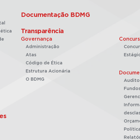
Documentação BDMG
tal
Transparência
ética
Governança
Concurs
de
Administração
Concur
Atas
Estági
Código de Ética
Estrutura Acionária
Docume
O BDMG
Audito
Fundos
Gerenc
Inform
desclas
es
Orçam
Polític
Relató