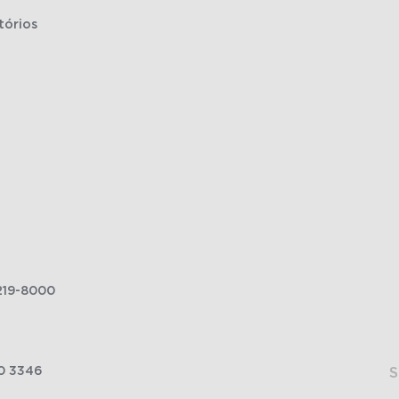
tórios
219-8000
0 3346
S