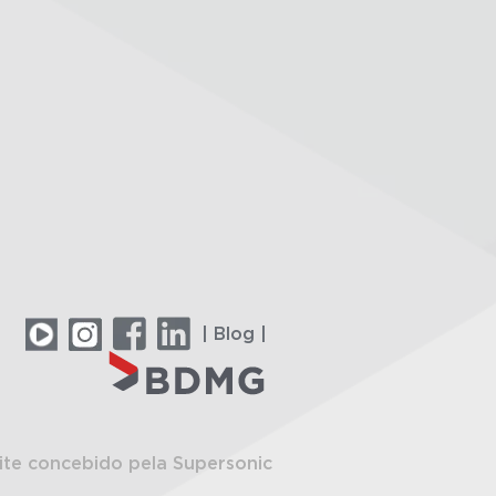
| Blog |
ite concebido pela Supersonic