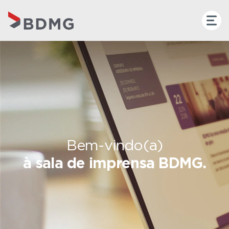
Bem-vindo(a)
à sala de imprensa BDMG.