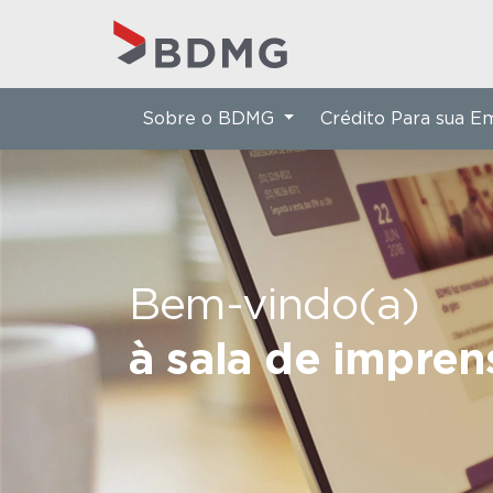
Sobre o BDMG
Crédito Para sua 
Bem-vindo(a)
à sala de impre