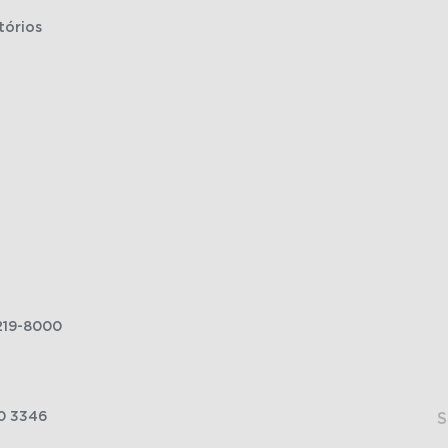
tórios
219-8000
0 3346
S