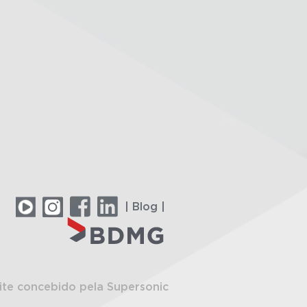
| Blog |
ite concebido pela Supersonic