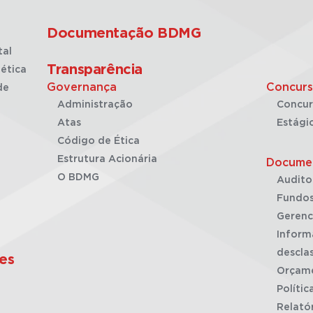
Documentação BDMG
tal
Transparência
ética
Governança
Concurs
de
Administração
Concur
Atas
Estági
Código de Ética
Estrutura Acionária
Docume
O BDMG
Audito
Fundos
Gerenc
Inform
desclas
es
Orçam
Polític
Relató