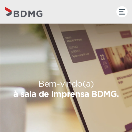
Bem-vindo(a)
à sala de imprensa BDMG.