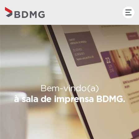
Bem-vindo(a)
à sala de imprensa BDMG.