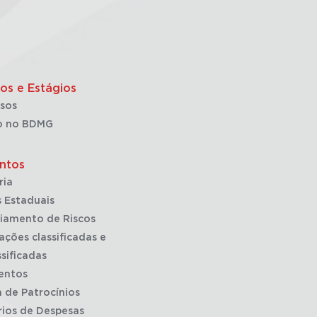
os e Estágios
sos
o no BDMG
ntos
ria
 Estaduais
iamento de Riscos
ações classificadas e
sificadas
entos
a de Patrocínios
rios de Despesas