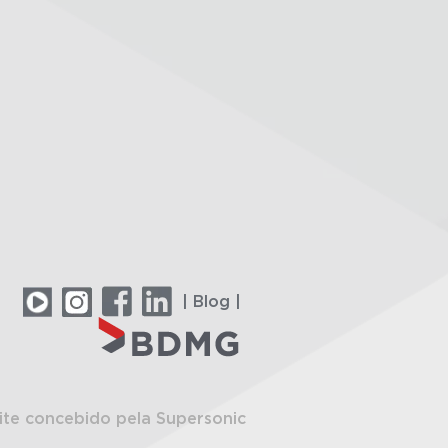
| Blog |
ite concebido pela Supersonic