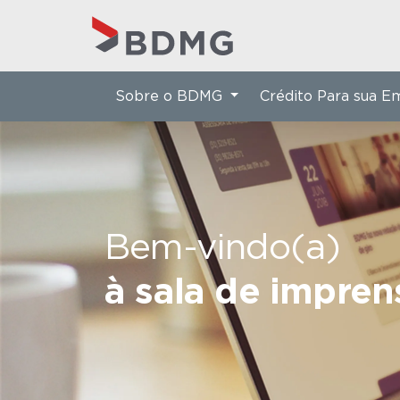
Sobre o BDMG
Crédito Para sua 
Bem-vindo(a)
à sala de impre