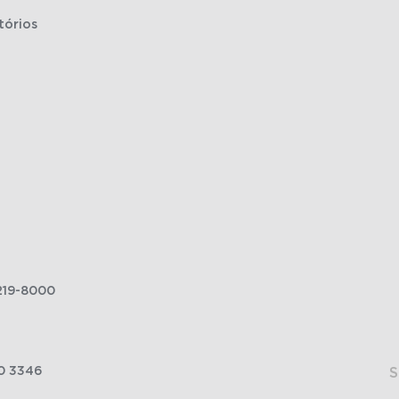
tórios
219-8000
0 3346
S