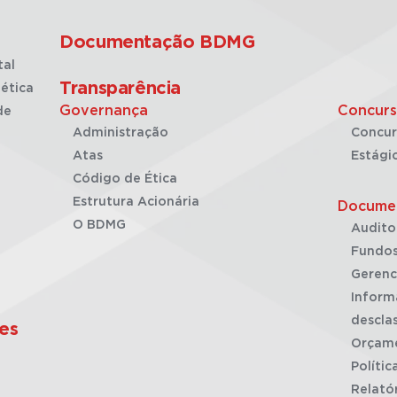
Documentação BDMG
tal
Transparência
ética
Governança
Concurs
de
Administração
Concur
Atas
Estági
Código de Ética
Estrutura Acionária
Docume
O BDMG
Audito
Fundos
Gerenc
Inform
desclas
es
Orçam
Polític
Relató