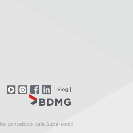
| Blog |
ite concebido pela Supersonic