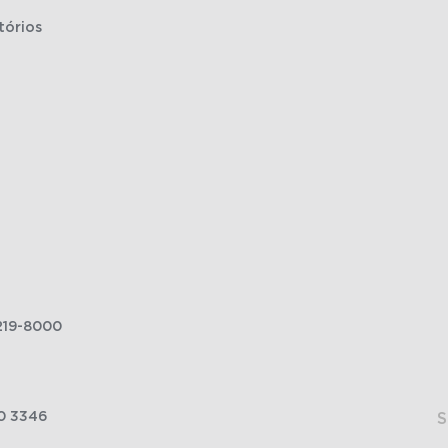
tórios
219-8000
0 3346
S