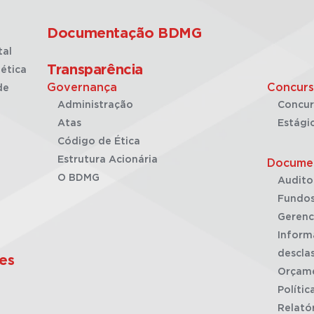
Documentação BDMG
tal
Transparência
ética
Governança
Concurs
de
Administração
Concur
Atas
Estági
Código de Ética
Estrutura Acionária
Docume
O BDMG
Audito
Fundos
Gerenc
Inform
desclas
es
Orçam
Polític
Relató