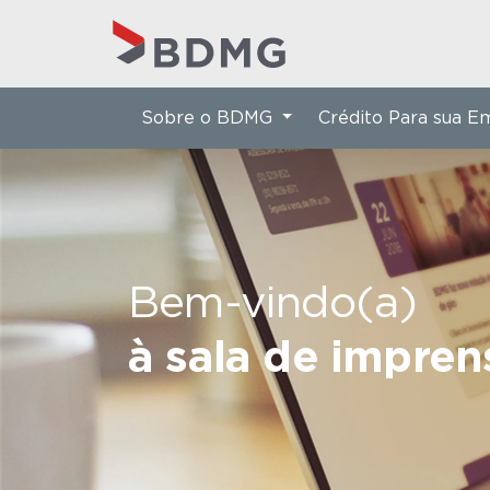
Sobre o BDMG
Crédito Para sua 
Bem-vindo(a)
à sala de impre