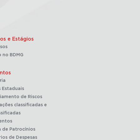
os e Estágios
sos
o no BDMG
ntos
ria
 Estaduais
iamento de Riscos
ações classificadas e
sificadas
entos
a de Patrocínios
rios de Despesas