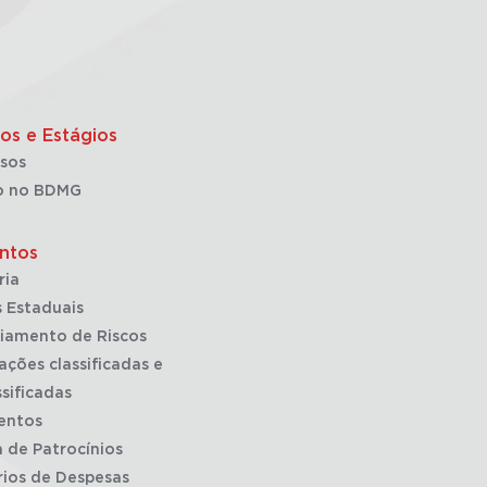
os e Estágios
sos
o no BDMG
ntos
ria
 Estaduais
iamento de Riscos
ações classificadas e
sificadas
entos
a de Patrocínios
rios de Despesas