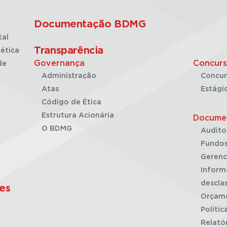
Documentação BDMG
tal
Transparência
ética
Governança
Concurs
de
Administração
Concur
Atas
Estági
Código de Ética
Estrutura Acionária
Docume
O BDMG
Audito
Fundos
Gerenc
Inform
desclas
es
Orçam
Polític
Relató