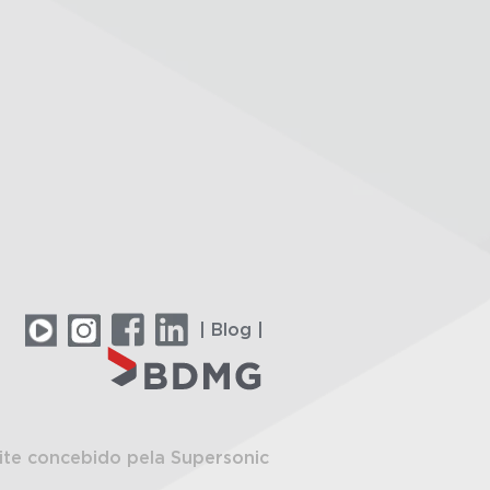
| Blog |
ite concebido pela Supersonic