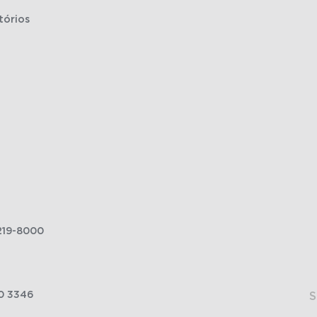
tórios
219-8000
0 3346
S