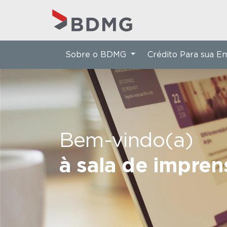
Sobre o BDMG
Crédito Para sua 
Bem-vindo(a)
à sala de impre