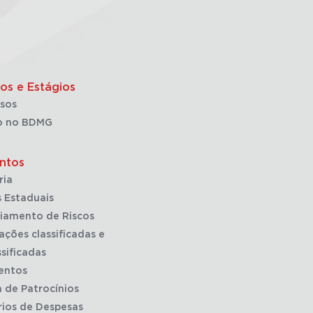
os e Estágios
sos
o no BDMG
ntos
ria
 Estaduais
iamento de Riscos
ações classificadas e
sificadas
entos
a de Patrocínios
rios de Despesas