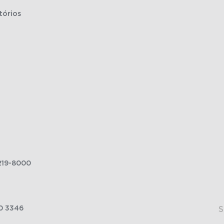
tórios
219-8000
0 3346
S