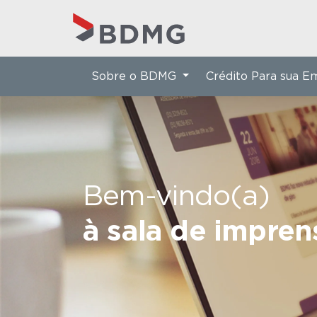
Sobre o BDMG
Crédito Para sua 
Bem-vindo(a)
à sala de impre