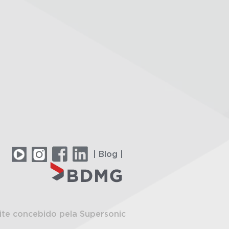
| Blog |
ite concebido pela Supersonic