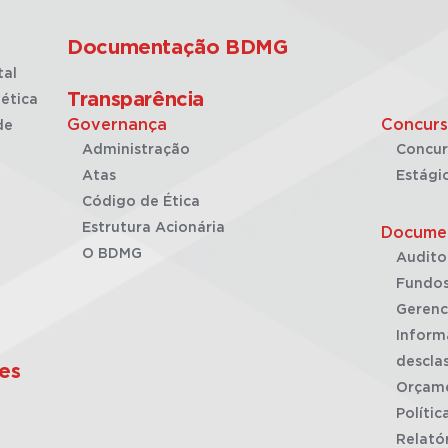
Documentação BDMG
tal
Transparência
ética
Governança
Concurs
de
Administração
Concur
Atas
Estági
Código de Ética
Estrutura Acionária
Docume
O BDMG
Audito
Fundos
Gerenc
Inform
desclas
es
Orçam
Polític
Relató