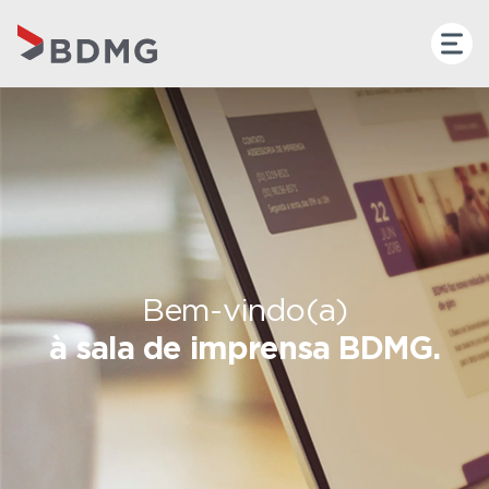
Bem-vindo(a)
à sala de imprensa BDMG.