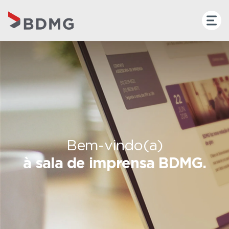
Bem-vindo(a)
à sala de imprensa BDMG.