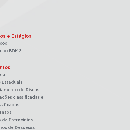
os e Estágios
sos
o no BDMG
ntos
ria
 Estaduais
iamento de Riscos
ações classificadas e
sificadas
entos
a de Patrocínios
rios de Despesas