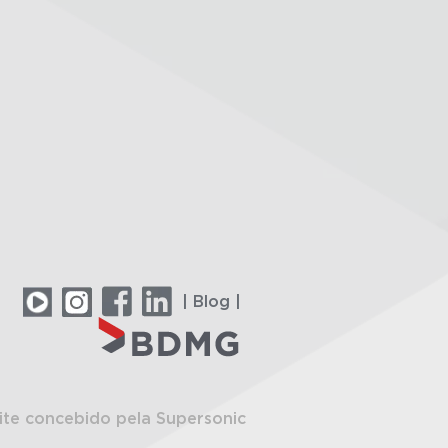
| Blog |
ite concebido pela Supersonic