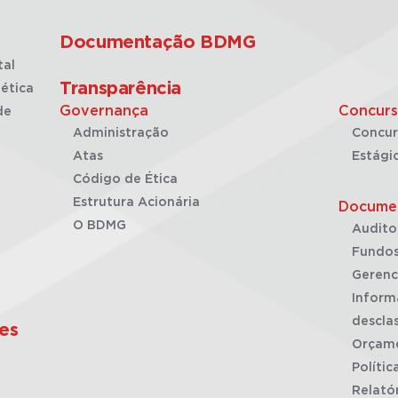
Documentação BDMG
tal
Transparência
ética
Governança
Concurs
de
Administração
Concur
Atas
Estági
Código de Ética
Estrutura Acionária
Docume
O BDMG
Audito
Fundos
Gerenc
Inform
desclas
es
Orçam
Polític
Relató