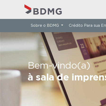
Sobre o BDMG
Crédito Para sua 
Bem-vindo(a)
à sala de impre