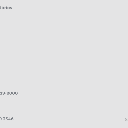
tórios
219-8000
0 3346
S