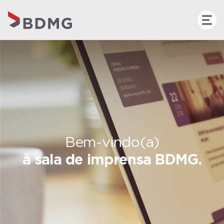
Bem-vindo(a)
à sala de imprensa BDMG.