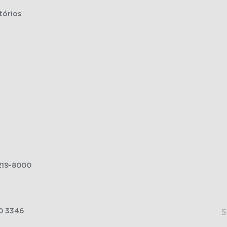
tórios
219-8000
0 3346
S