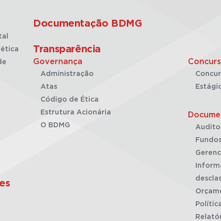
Documentação BDMG
tal
Transparência
ética
Governança
Concurs
de
Administração
Concur
Atas
Estági
Código de Ética
Estrutura Acionária
Docume
O BDMG
Audito
Fundos
Gerenc
Inform
desclas
es
Orçam
Polític
Relató