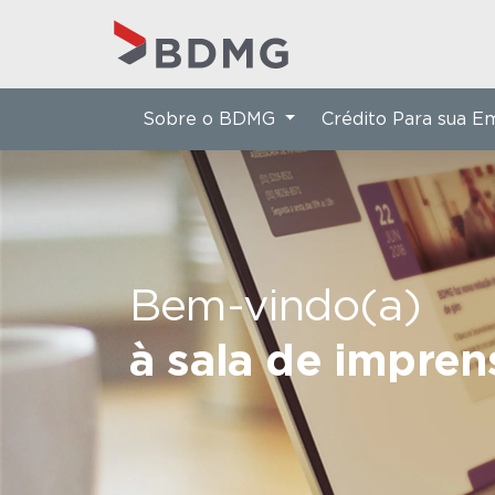
Sobre o BDMG
Crédito Para sua 
Bem-vindo(a)
à sala de impre