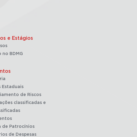
os e Estágios
sos
o no BDMG
ntos
ria
 Estaduais
iamento de Riscos
ações classificadas e
sificadas
entos
a de Patrocínios
rios de Despesas