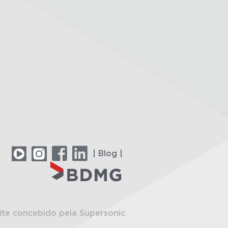
| Blog |
ite concebido pela Supersonic