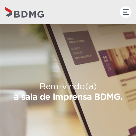
Bem-vindo(a)
à sala de imprensa BDMG.