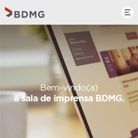
Bem-vindo(a)
à sala de imprensa BDMG.