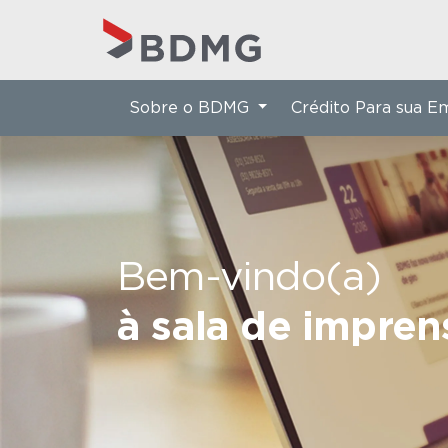
Sobre o BDMG
Crédito Para sua 
Bem-vindo(a)
à sala de impre