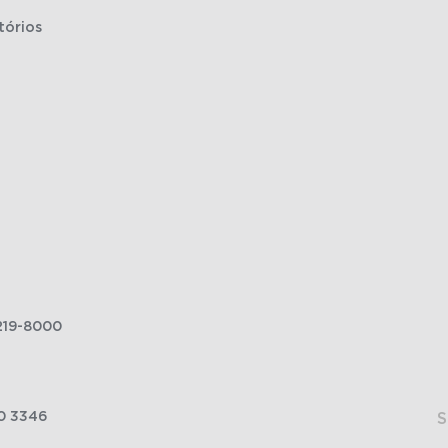
tórios
219-8000
0 3346
S