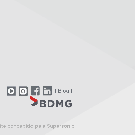
| Blog |
ite concebido pela Supersonic