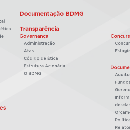
Documentação BDMG
tal
Transparência
ética
Governança
Concurs
de
Administração
Concur
Atas
Estági
Código de Ética
Estrutura Acionária
Docume
O BDMG
Audito
Fundos
Gerenc
Inform
desclas
es
Orçam
Polític
Relató