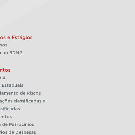
os e Estágios
sos
o no BDMG
ntos
ria
 Estaduais
iamento de Riscos
ações classificadas e
sificadas
entos
a de Patrocínios
rios de Despesas