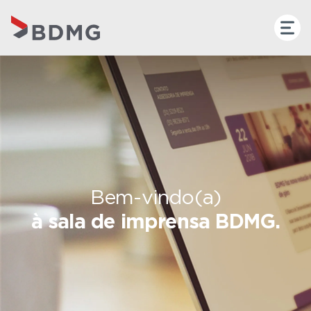
Bem-vindo(a)
à sala de imprensa BDMG.