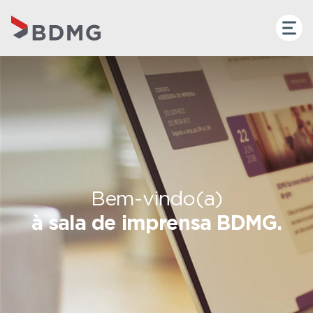
Bem-vindo(a)
à sala de imprensa BDMG.