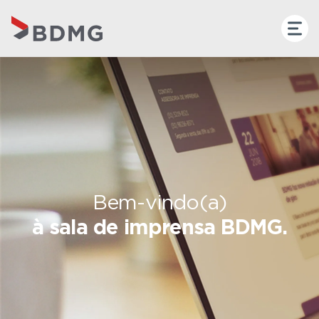
Bem-vindo(a)
à sala de imprensa BDMG.