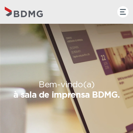
Bem-vindo(a)
à sala de imprensa BDMG.