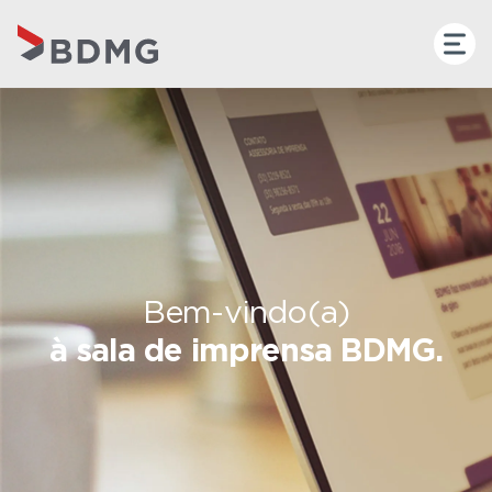
Bem-vindo(a)
à sala de imprensa BDMG.