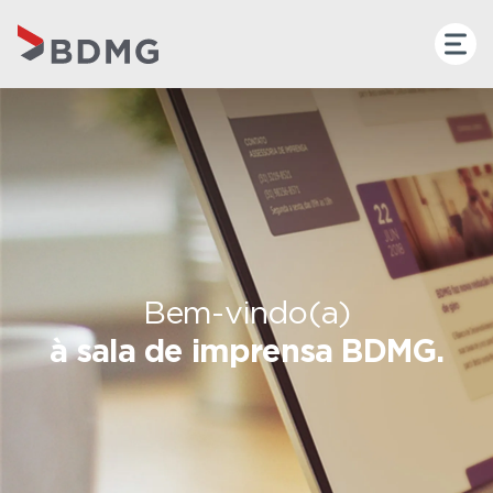
Bem-vindo(a)
à sala de imprensa BDMG.