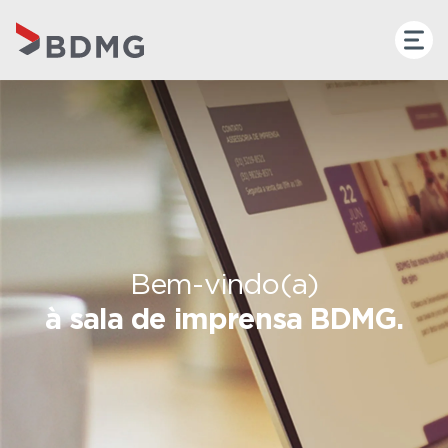
Bem-vindo(a)
à sala de imprensa BDMG.