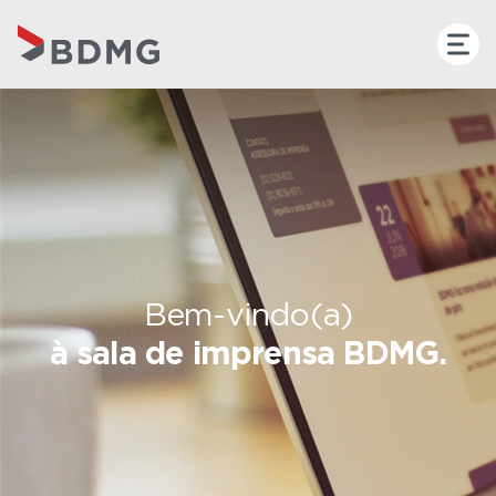
Bem-vindo(a)
à sala de imprensa BDMG.