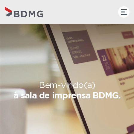
Bem-vindo(a)
à sala de imprensa BDMG.