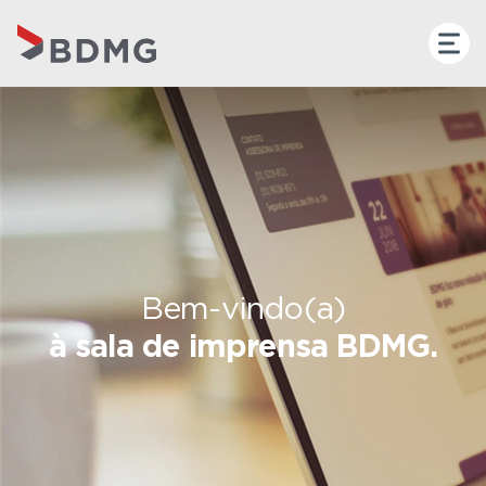
Bem-vindo(a)
à sala de imprensa BDMG.