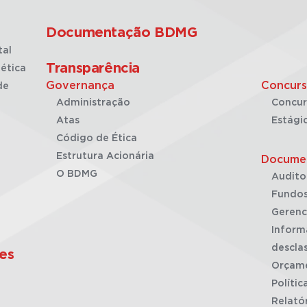
Documentação BDMG
tal
Transparência
ética
Governança
Concurs
de
Administração
Concur
Atas
Estági
Código de Ética
Estrutura Acionária
Docume
O BDMG
Audito
Fundos
Gerenc
Inform
desclas
es
Orçam
Polític
Relató