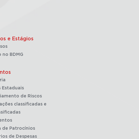
os e Estágios
sos
o no BDMG
ntos
ria
 Estaduais
iamento de Riscos
ações classificadas e
sificadas
entos
a de Patrocínios
rios de Despesas