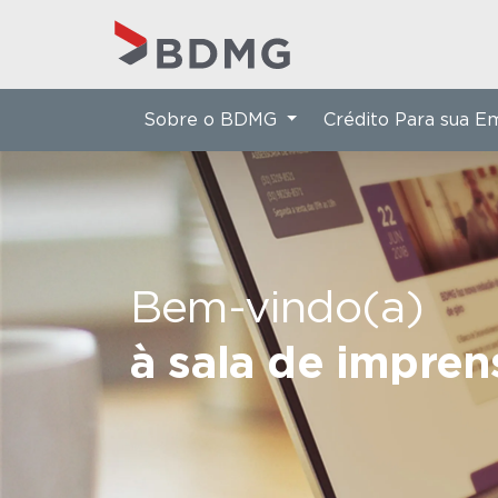
Sobre o BDMG
Crédito Para sua 
Bem-vindo(a)
à sala de impre