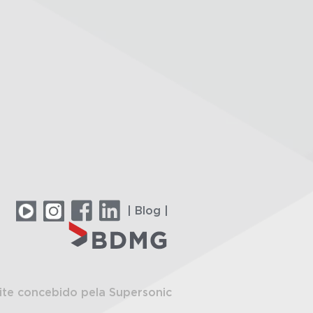
| Blog |
ite concebido pela Supersonic