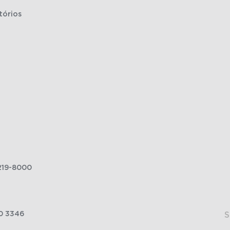
tórios
219-8000
0 3346
S