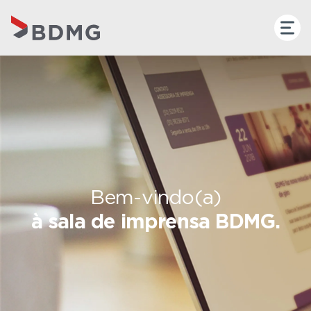
Bem-vindo(a)
à sala de imprensa BDMG.