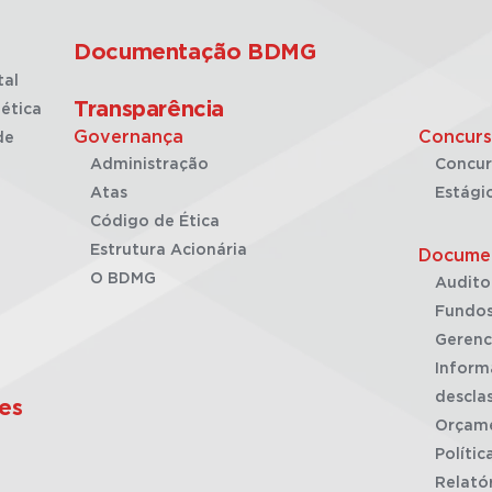
Documentação BDMG
tal
Transparência
ética
Governança
Concurs
de
Administração
Concur
Atas
Estági
Código de Ética
Estrutura Acionária
Docume
O BDMG
Audito
Fundos
Gerenc
Inform
desclas
es
Orçam
Polític
Relató