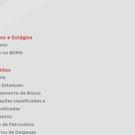
os e Estágios
sos
o no BDMG
ntos
ria
 Estaduais
iamento de Riscos
ações classificadas e
sificadas
entos
a de Patrocínios
rios de Despesas