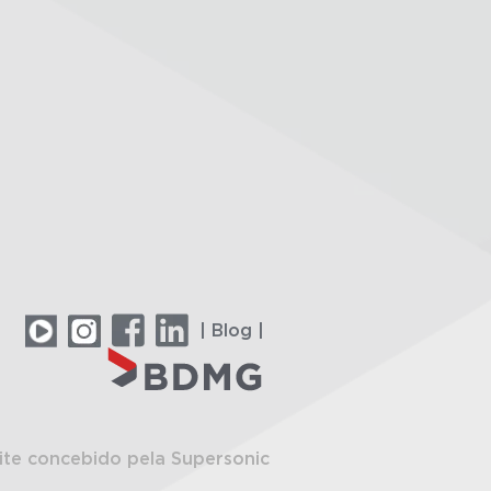
| Blog |
ite concebido pela Supersonic