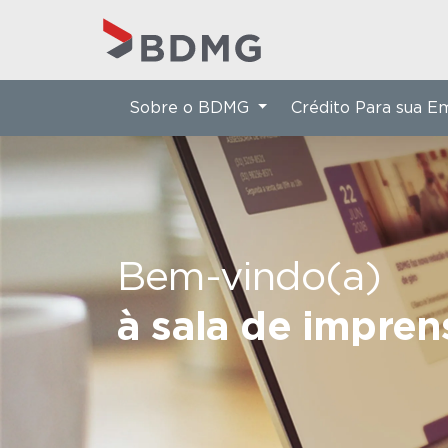
Sobre o BDMG
Crédito Para sua 
Bem-vindo(a)
à sala de impre