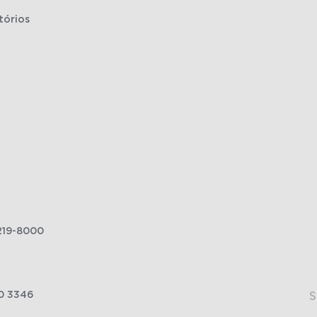
tórios
219-8000
0 3346
S