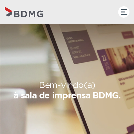
Bem-vindo(a)
à sala de imprensa BDMG.