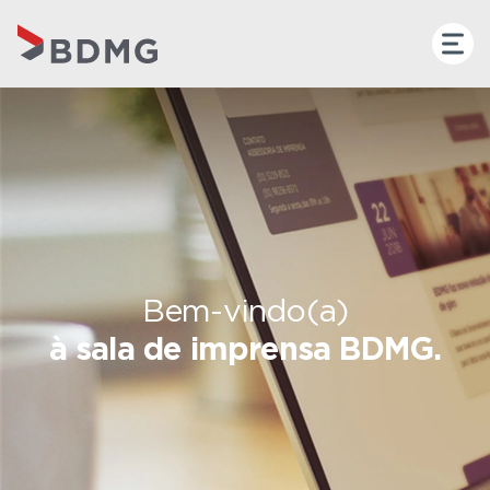
Bem-vindo(a)
à sala de imprensa BDMG.