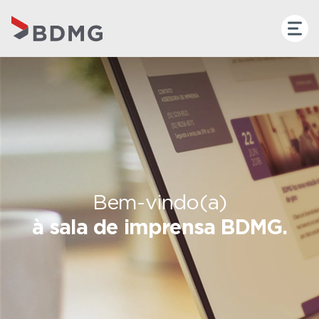
Bem-vindo(a)
à sala de imprensa BDMG.