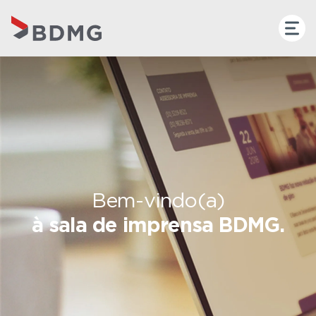
Bem-vindo(a)
à sala de imprensa BDMG.