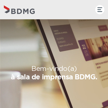
Bem-vindo(a)
à sala de imprensa BDMG.